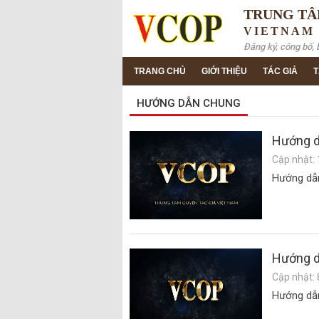
TRUNG TÂ
VIETNAM
Đăng ký, công bố, 
TRANG CHỦ
GIỚI THIỆU
TÁC GIẢ
T
HƯỚNG DẪN CHUNG
Hướng d
Cập nhật:
Hướng dẫn
Hướng d
Cập nhật: 
Hướng dẫ