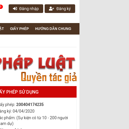
0
Đăng nhập
Đăng ký
ẬT
GIẤY PHÉP
HƯỚNG DẪN CHUNG
ẤY PHÉP SỬ DỤNG
iấy phép:
200404174235
ăng ký: 04/04/2020
ác phẩm: (Sự kiện có từ 10 - 200 người
ham dự)