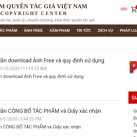
M QUYỀN TÁC GIẢ VIỆT NAM
 COPYRIGHT CENTER
bảo hộ, quản lý, chuyển nhượng, khai thác quyền tác giả
ÁC PHẨM
ẢNH FREE
XÂM PHẠM
TIN TỨC
DỊCH VỤ
PHÁP LU
ẫn download Ảnh Free và quy định sử dụng
 11/5/2020 | 11:59:55 AM
 download Ảnh Free và quy định sử dụng
GI
ẫn CÔNG BỐ TÁC PHẨM và Giấy xác nhận
G
Đ
8/5/2020 | 3:44:25 PM
T
n CÔNG BỐ TÁC PHẨM và Giấy xác nhận
t