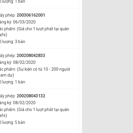
ố lượng: 1 bản
iấy phép:
200306162001
ăng ký: 06/03/2020
ác phẩm: (Giá cho 1 lượt phát tại quán
afe)
ố lượng: 3 bản
iấy phép:
200208042833
ăng ký: 08/02/2020
ác phẩm: (Sự kiện có từ 10 - 200 người
ham dự)
ố lượng: 1 bản
iấy phép:
200208043132
ăng ký: 08/02/2020
ác phẩm: (Giá cho 1 lượt phát tại quán
afe)
ố lượng: 5 bản