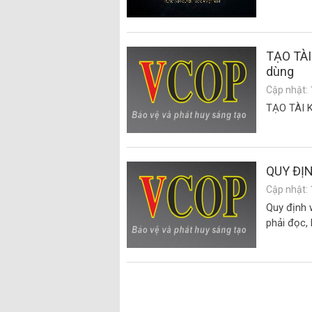
TẠO TÀI
dùng
Cập nhật: 
TẠO TÀI K
QUY ĐỊN
Cập nhật: 
Quy định 
phải đọc, 