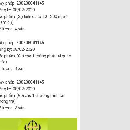
iấy phép:
200208041145
ăng ký: 08/02/2020
ác phẩm: (Sự kiện có từ 10 - 200 người
ham dự)
ố lượng: 4 bản
iấy phép:
200208041145
ăng ký: 08/02/2020
ác phẩm: (Giá cho 1 tháng phát tại quán
afe)
ố lượng: 3 bản
iấy phép:
200208041145
ăng ký: 08/02/2020
ác phẩm: (Giá cho 1 chương trình tại
hòng trà)
ố lượng: 2 bản