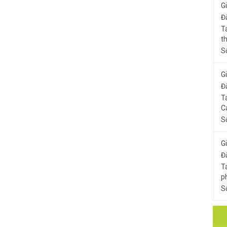
G
Đ
T
t
S
G
Đ
T
C
S
G
Đ
T
p
S