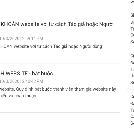
S
G
Đ
 KHOẢN website với tư cách Tác giả hoặc Người
T
C
10/3/2020 | 2:59:14 PM
S
HOẢN website với tư cách Tác giả hoặc Người dùng
G
Đ
T
H WEBSITE - bắt buộc
t
10/3/2020 | 2:40:42 PM
S
website. Quy định bắt buộc thành viên tham gia website này
hiểu và chấp thuận.
G
Đ
T
C
S