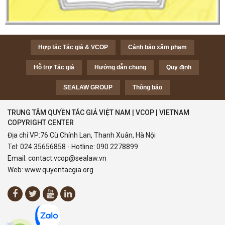
Hợp tác Tác giả & VCOP
Cảnh báo xâm phạm
Hỗ trợ Tác giả
Hướng dẫn chung
Quy định
SEALAW GROUP
Thông báo
TRUNG TÂM QUYỀN TÁC GIẢ VIỆT NAM | VCOP | VIETNAM
COPYRIGHT CENTER
Địa chỉ VP:76 Cù Chính Lan, Thanh Xuân, Hà Nội
Tel:
024.35656858
- Hotline:
090 2278899
Email:
contact.vcop@sealaw.vn
Web:
www.quyentacgia.org