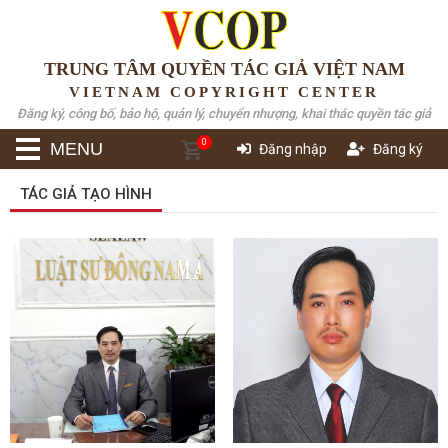
TRUNG TÂM QUYỀN TÁC GIẢ VIỆT NAM
VIETNAM COPYRIGHT CENTER
Đăng ký, công bố, bảo hộ, quản lý, chuyển nhượng, khai thác quyền tác giả
0
MENU
Đăng nhập
Đăng ký
TÁC GIẢ TẠO HÌNH