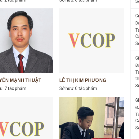
S
G
Đ
T
C
S
G
Đ
T
t
YỄN MẠNH THUẬT
LÊ THỊ KIM PHƯƠNG
S
u:
7 tác phẩm
Sở hữu:
0 tác phẩm
G
Đ
T
C
S