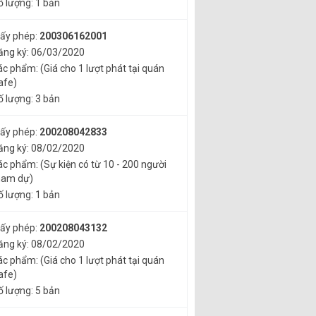
ố lượng: 1 bản
iấy phép:
200306162001
ăng ký: 06/03/2020
ác phẩm: (Giá cho 1 lượt phát tại quán
afe)
ố lượng: 3 bản
iấy phép:
200208042833
ăng ký: 08/02/2020
ác phẩm: (Sự kiện có từ 10 - 200 người
ham dự)
ố lượng: 1 bản
iấy phép:
200208043132
ăng ký: 08/02/2020
ác phẩm: (Giá cho 1 lượt phát tại quán
afe)
ố lượng: 5 bản