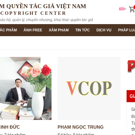
M QUYỀN TÁC GIẢ VIỆT NAM
 COPYRIGHT CENTER
bảo hộ, quản lý, chuyển nhượng, khai thác quyền tác giả
ÁC PHẨM
ẢNH FREE
XÂM PHẠM
TIN TỨC
DỊCH VỤ
PHÁP LU
GI
G
Đ
T
MINH ĐỨC
PHẠM NGỌC TRUNG
t
u:
2 tác phẩm
Sở hữu:
0 tác phẩm