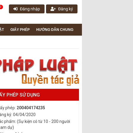
0
Đăng nhập
Đăng ký
ẬT
GIẤY PHÉP
HƯỚNG DẪN CHUNG
ẤY PHÉP SỬ DỤNG
iấy phép:
200404174235
ăng ký: 04/04/2020
ác phẩm: (Sự kiện có từ 10 - 200 người
ham dự)