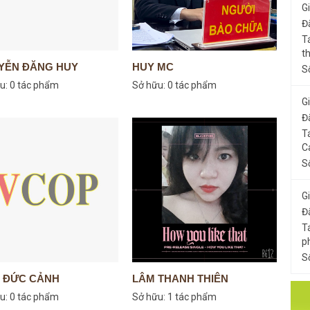
G
Đ
T
t
YỄN ĐĂNG HUY
HUY MC
S
u:
0 tác phẩm
Sở hữu:
0 tác phẩm
G
Đ
T
C
S
G
Đ
T
p
S
H ĐỨC CẢNH
LÂM THANH THIÊN
u:
0 tác phẩm
Sở hữu:
1 tác phẩm