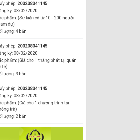
iấy phép:
200208041145
ăng ký: 08/02/2020
ác phẩm: (Sự kiện có từ 10 - 200 người
ham dự)
ố lượng: 4 bản
iấy phép:
200208041145
ăng ký: 08/02/2020
ác phẩm: (Giá cho 1 tháng phát tại quán
afe)
ố lượng: 3 bản
iấy phép:
200208041145
ăng ký: 08/02/2020
ác phẩm: (Giá cho 1 chương trình tại
hòng trà)
ố lượng: 2 bản