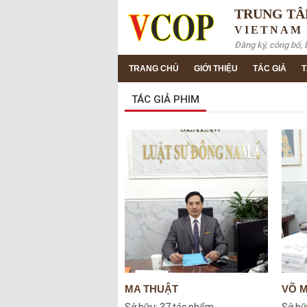
TRUNG TÂ
VIETNAM
Đăng ký, công bố, 
TRANG CHỦ
GIỚI THIỆU
TÁC GIẢ
T
TÁC GIẢ PHIM
MA THUẬT
VÕ 
Sở hữu:
37 tác phẩm
Sở hữ