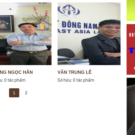
NG NGỌC HÂN
VĂN TRUNG LÊ
u:
0 tác phẩm
Sở hữu:
0 tác phẩm
1
2