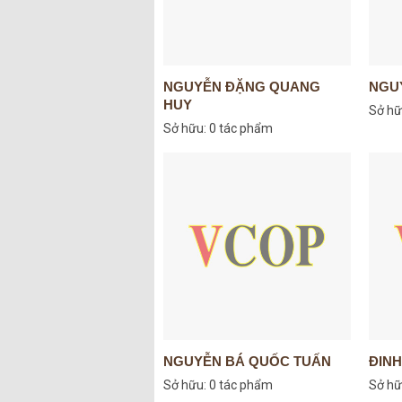
NGUYỄN ĐẶNG QUANG
NGU
HUY
Sở hữ
Sở hữu:
0 tác phẩm
NGUYỄN BÁ QUỐC TUẤN
ĐIN
Sở hữu:
0 tác phẩm
Sở hữ