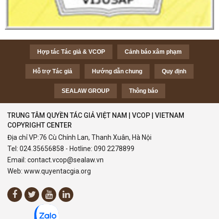
Hợp tác Tác giả & VCOP
Cảnh báo xâm phạm
Hỗ trợ Tác giả
Hướng dẫn chung
Quy định
SEALAW GROUP
Thông báo
TRUNG TÂM QUYỀN TÁC GIẢ VIỆT NAM | VCOP | VIETNAM
COPYRIGHT CENTER
Địa chỉ VP:76 Cù Chính Lan, Thanh Xuân, Hà Nội
Tel:
024.35656858
- Hotline:
090 2278899
Email:
contact.vcop@sealaw.vn
Web:
www.quyentacgia.org