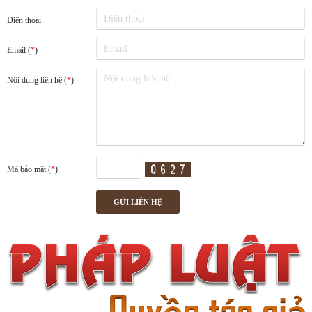
Điện thoại
Email (
*
)
Nội dung liên hệ (
*
)
Mã bảo mật (
*
)