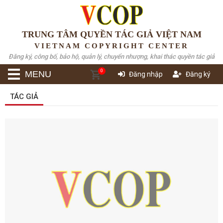
TRUNG TÂM QUYỀN TÁC GIẢ VIỆT NAM
VIETNAM COPYRIGHT CENTER
Đăng ký, công bố, bảo hộ, quản lý, chuyển nhượng, khai thác quyền tác giả
0
MENU
Đăng nhập
Đăng ký
TÁC GIẢ