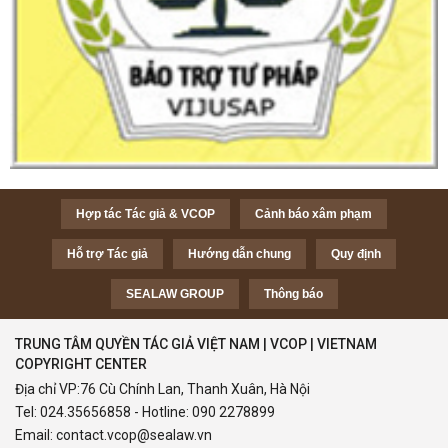
Hợp tác Tác giả & VCOP
Cảnh báo xâm phạm
Hỗ trợ Tác giả
Hướng dẫn chung
Quy định
SEALAW GROUP
Thông báo
TRUNG TÂM QUYỀN TÁC GIẢ VIỆT NAM | VCOP | VIETNAM
COPYRIGHT CENTER
Địa chỉ VP:76 Cù Chính Lan, Thanh Xuân, Hà Nội
Tel:
024.35656858
- Hotline:
090 2278899
Email:
contact.vcop@sealaw.vn