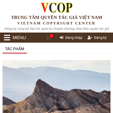
TRUNG TÂM QUYỀN TÁC GIẢ VIỆT NAM
VIETNAM COPYRIGHT CENTER
Đăng ký, công bố, bảo hộ, quản lý, chuyển nhượng, khai thác quyền tác giả
0
MENU
Đăng nhập
Đăng ký
TÁC PHẨM