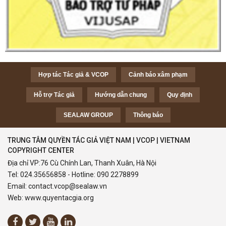
Hợp tác Tác giả & VCOP
Cảnh báo xâm phạm
Hỗ trợ Tác giả
Hướng dẫn chung
Quy định
SEALAW GROUP
Thông báo
TRUNG TÂM QUYỀN TÁC GIẢ VIỆT NAM | VCOP | VIETNAM
COPYRIGHT CENTER
Địa chỉ VP:76 Cù Chính Lan, Thanh Xuân, Hà Nội
Tel:
024.35656858
- Hotline:
090 2278899
Email:
contact.vcop@sealaw.vn
Web:
www.quyentacgia.org