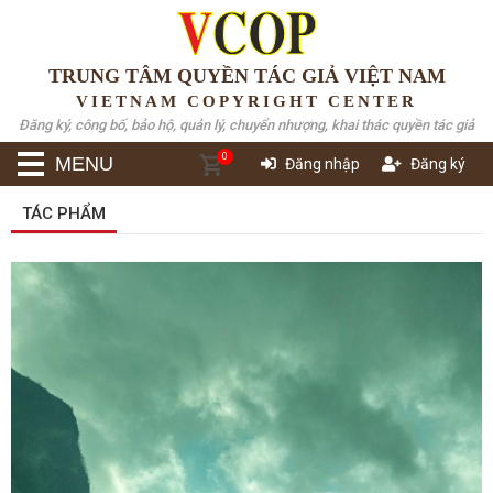
TRUNG TÂM QUYỀN TÁC GIẢ VIỆT NAM
VIETNAM COPYRIGHT CENTER
Đăng ký, công bố, bảo hộ, quản lý, chuyển nhượng, khai thác quyền tác giả
0
MENU
Đăng nhập
Đăng ký
TÁC PHẨM