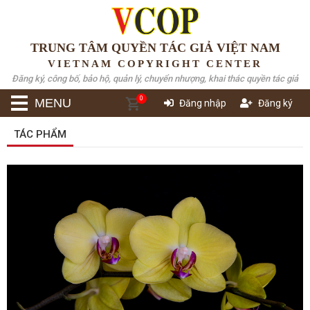
TRUNG TÂM QUYỀN TÁC GIẢ VIỆT NAM
VIETNAM COPYRIGHT CENTER
Đăng ký, công bố, bảo hộ, quản lý, chuyển nhượng, khai thác quyền tác giả
0
MENU
Đăng nhập
Đăng ký
TÁC PHẨM