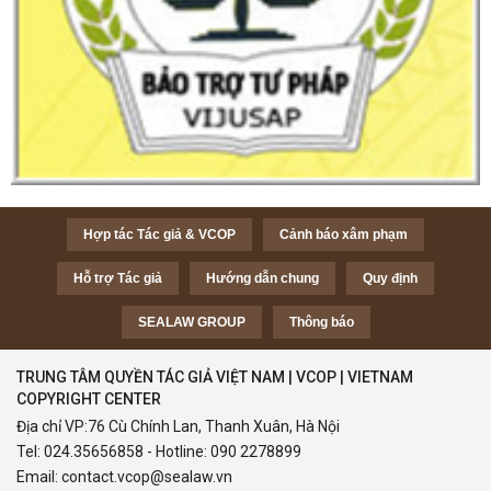
Hợp tác Tác giả & VCOP
Cảnh báo xâm phạm
Hỗ trợ Tác giả
Hướng dẫn chung
Quy định
SEALAW GROUP
Thông báo
TRUNG TÂM QUYỀN TÁC GIẢ VIỆT NAM | VCOP | VIETNAM
COPYRIGHT CENTER
Địa chỉ VP:76 Cù Chính Lan, Thanh Xuân, Hà Nội
Tel:
024.35656858
- Hotline:
090 2278899
Email:
contact.vcop@sealaw.vn