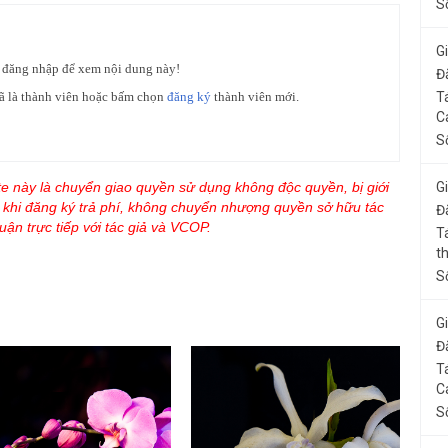
S
G
 đăng nhập để xem nội dung này!
Đ
T
ã là thành viên hoặc bấm chọn
đăng ký
thành viên mới.
C
S
G
te này là chuyển giao quyền sử dụng không độc quyền, bị giới
n khi đăng ký trả phí, không chuyển nhượng quyền sở hữu tác
Đ
uận trực tiếp với tác giả và VCOP.
T
t
S
G
Đ
T
C
S