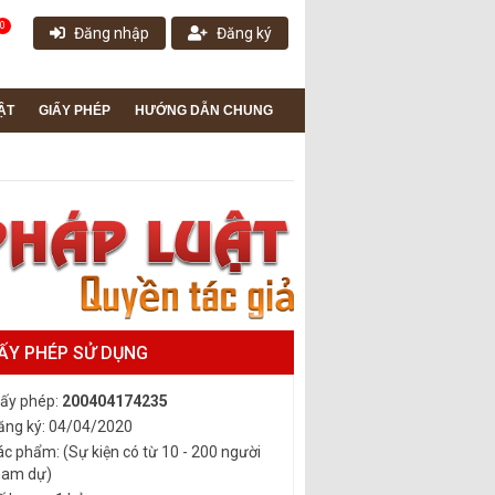
0
Đăng nhập
Đăng ký
ẬT
GIẤY PHÉP
HƯỚNG DẪN CHUNG
ẤY PHÉP SỬ DỤNG
iấy phép:
200404174235
ăng ký: 04/04/2020
ác phẩm: (Sự kiện có từ 10 - 200 người
ham dự)