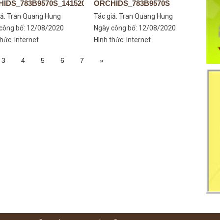
IDS_783B9570S_14152003076
ORCHIDS_783B9570S
iả:
Tran Quang Hung
Tác giả:
Tran Quang Hung
công bố: 12/08/2020
Ngày công bố: 12/08/2020
hức: Internet
Hình thức: Internet
3
4
5
6
7
»