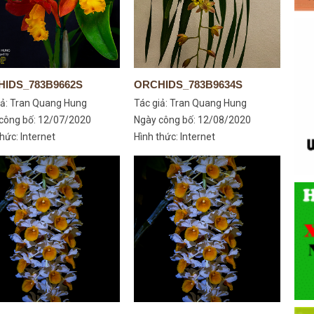
IDS_783B9662S
ORCHIDS_783B9634S
iả:
Tran Quang Hung
Tác giả:
Tran Quang Hung
công bố: 12/07/2020
Ngày công bố: 12/08/2020
hức: Internet
Hình thức: Internet