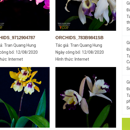
G
Đ
T
t
S
IDS_9712904787
ORCHIDS_783B9841SB
G
iả:
Tran Quang Hung
Tác giả:
Tran Quang Hung
Đ
công bố: 12/08/2020
Ngày công bố: 12/08/2020
T
hức: Internet
Hình thức: Internet
C
S
G
Đ
T
p
S