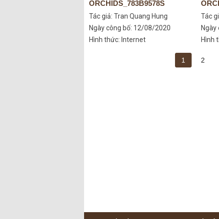
ORCHIDS_783B9578S
ORCH
Tác giả:
Tran Quang Hung
Tác g
Ngày công bố: 12/08/2020
Ngày 
Hình thức: Internet
Hình t
1
2