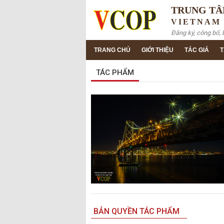
TRUNG TÂ
VIETNAM
Đăng ký, công bố, 
TRANG CHỦ
GIỚI THIỆU
TÁC GIẢ
T
TÁC PHẨM
BẢN QUYỀN TÁC PHẨM