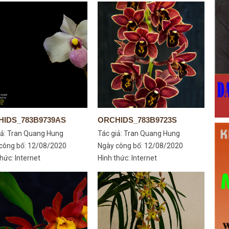
IDS_783B9739AS
ORCHIDS_783B9723S
iả:
Tran Quang Hung
Tác giả:
Tran Quang Hung
công bố: 12/08/2020
Ngày công bố: 12/08/2020
hức: Internet
Hình thức: Internet