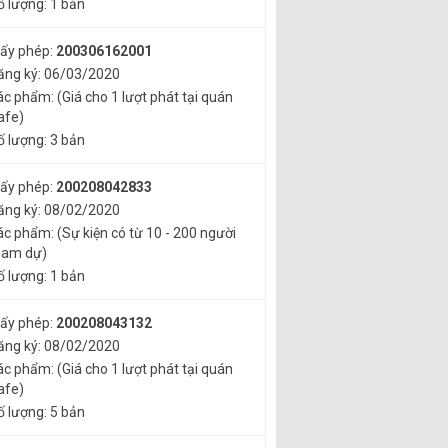
ố lượng: 1 bản
iấy phép:
200306162001
ăng ký: 06/03/2020
ác phẩm: (Giá cho 1 lượt phát tại quán
afe)
ố lượng: 3 bản
iấy phép:
200208042833
ăng ký: 08/02/2020
ác phẩm: (Sự kiện có từ 10 - 200 người
ham dự)
ố lượng: 1 bản
iấy phép:
200208043132
ăng ký: 08/02/2020
ác phẩm: (Giá cho 1 lượt phát tại quán
afe)
ố lượng: 5 bản