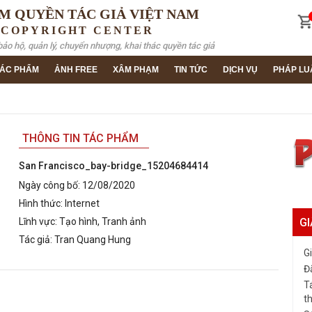
M QUYỀN TÁC GIẢ VIỆT NAM
 COPYRIGHT CENTER
bảo hộ, quản lý, chuyển nhượng, khai thác quyền tác giả
ÁC PHẨM
ẢNH FREE
XÂM PHẠM
TIN TỨC
DỊCH VỤ
PHÁP LU
THÔNG TIN TÁC PHẨM
San Francisco_bay-bridge_15204684414
Ngày công bố:
12/08/2020
Hình thức:
Internet
GI
Lĩnh vực:
Tạo hình, Tranh ảnh
Tác giả:
Tran Quang Hung
G
Đ
T
t