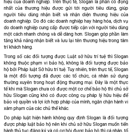
hiệu của doanh nghiệp. Trên thực tế, Slogan là phần cô đọng
nhất của thương hiệu được gửi tới người tiêu dùng, giúp
người tiêu dùng nhận biết và nhận diện thương hiệu của
doanh nghiệp. Do đó các doanh nghiệp hay hàng hóa, dịch vụ
do doanh nghiệp cung cấp được tiếp cận với người tiêu dùng
một cách nhanh chóng và dễ dàng hơn. Slogan góp phần làm
tăng khả năng nhận biết và lưu lại tên thương hiệu trong tâm
trí khách hàng.
Trong số các đối tượng được Luật sở hữu trí tuệ thì Slogan
không thuộc phạm vi bảo hộ, không là đối tượng được bảo
hộ bởi Pháp luật Sở hữu trí tuệ. Tuy nhiên, trên thực tế, Slogan
là một đối tượng đã được các tổ chức, cá nhân sử dụng
thường xuyên trong hoạt động thương mại. Đây là một thực
tế khi mà Slogan chưa có được một cơ chế bảo hộ thì chủ sở
hữu Slogan cũng khó có được công cụ pháp lý hữu hiệu để
bảo vệ quyền và lợi ích hợp pháp của mình, ngăn chặn hành vi
xâm phạm của các chủ thể khác.
Do pháp luật hiện hành không quy định Slogan là đối tượng
được pháp luật bảo hộ nên khi chủ sở hữu Slogan muốn tiến
hành thủ tục đăng ký và có cơ hội được bảo hộ thì cá nhân, tổ