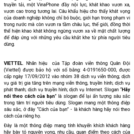
truyền tải, một VinaPhone đầy nội lực, khát khao vươn xa,
vươn cao trong tương lai. Câu khẩu hiệu cho thấy khát vọng
của doanh nghiệp không chỉ bó buộc, giới hạn trong phạm vi
trong nước mà còn vươn ra tầm châu lục, thế giới, đồng thời
thể hiện khao khát không ngừng vươn xa về mặt chất lượng
để đáp ứng với những yêu cầu khắt khe từ phía người tiêu
dùng.
VIETTEL
. Nhãn hiệu của Tập đoàn viễn thông Quân Đội
(Viettel) được bảo hộ với số bằng: 4-0191650-000, được
cấp ngày 17/09/2012 vào nhóm 38 dịch vụ viễn thông; dịch
vụ giá trị gia tăng trên mạng viễn thông, truyền hình; dịch vụ
phát thanh; dịch vụ truyền hình; dịch vụ Internet. Slogan “
Hãy
nói theo cách của bạn
” là slogan để lại ấn tượng sâu sắc
trong tâm trí người tiêu dùng. Slogan mang một thông điệp
sâu sắc, ở đây “Cách của bạn” - là khách hàng hãy nói theo
cách của riêng họ.
Đây là một thông điệp mang tính khuyến khích khách hàng
hãy bày tỏ nguyện vọng, nhu cầu, quan điểm theo cách của