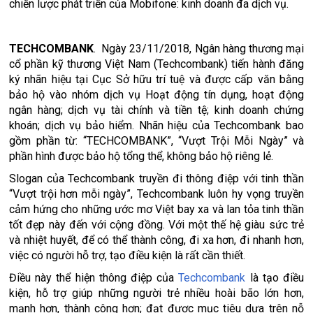
chiến lược phát triển của Mobifone: kinh doanh đa dịch vụ.
TECHCOMBANK
. Ngày 23/11/2018, Ngân hàng thương mại
cổ phần kỹ thương Việt Nam (Techcombank) tiến hành đăng
ký nhãn hiệu tại Cục Sở hữu trí tuệ và được cấp văn bằng
bảo hộ vào nhóm dịch vụ Hoạt động tín dụng, hoạt động
ngân hàng; dịch vụ tài chính và tiền tệ; kinh doanh chứng
khoán; dịch vụ bảo hiểm. Nhãn hiệu của Techcombank bao
gồm phần từ: “TECHCOMBANK”, “Vượt Trội Mỗi Ngày” và
phần hình được bảo hộ tổng thể, không bảo hộ riêng lẻ.
Slogan của Techcombank truyền đi thông điệp với tinh thần
“Vượt trội hơn mỗi ngày”, Techcombank luôn hy vọng truyền
cảm hứng cho những ước mơ Việt bay xa và lan tỏa tinh thần
tốt đẹp này đến với cộng đồng. Với một thế hệ giàu sức trẻ
và nhiệt huyết, để có thể thành công, đi xa hơn, đi nhanh hơn,
việc có người hỗ trợ, tạo điều kiện là rất cần thiết.
Điều này thể hiện thông điệp của
Techcombank
là tạo điều
kiện, hỗ trợ giúp những người trẻ nhiều hoài bão lớn hơn,
mạnh hơn, thành công hơn; đạt được mục tiêu dựa trên nỗ