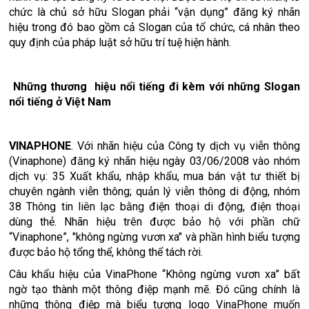
chức là chủ sở hữu Slogan phải “vận dụng” đăng ký nhãn
hiệu trong đó bao gồm cả Slogan của tổ chức, cá nhân theo
quy định của pháp luật sở hữu trí tuệ hiện hành.
Những thương hiệu nổi tiếng đi kèm với những Slogan
nổi tiếng ở Việt Nam
VINAPHONE
. Với nhãn hiệu của Công ty dịch vụ viễn thông
(Vinaphone) đăng ký nhãn hiệu ngày 03/06/2008 vào nhóm
dịch vụ: 35 Xuất khẩu, nhập khẩu, mua bán vật tư thiết bị
chuyên ngành viễn thông; quản lý viễn thông di động, nhóm
38 Thông tin liên lạc bằng điện thoại di động, điện thoại
dùng thẻ. Nhãn hiệu trên được bảo hộ với phần chữ
“Vinaphone”, "không ngừng vươn xa" và phần hình biểu tượng
được bảo hộ tổng thể, không thể tách rời.
Câu khẩu hiệu của VinaPhone “Không ngừng vươn xa” bất
ngờ tạo thành một thông điệp mạnh mẽ. Đó cũng chính là
những thông điệp mà biểu tượng logo VinaPhone muốn