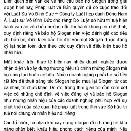
Liên quan đến vấn đề về nhu cầu bảo hộ Slogan trong giai
đoạn hiện nay, Pháp luật và Bản quyền đã có cuộc trao đổi
với Luật Sư Võ Đình Đức – Công ty Luật hợp danh Đông Nam
Á, Luật sư Võ Đình Đức cho rằng: Do Luật sở hữu trí tuệ hiện
hành và các văn bản hướng dẫn thi hành không có chế định,
quy định riêng về bảo hộ Slogan nên việc đánh giá các tiêu
chí bảo hộ, điều kiện bảo hộ đối với một Slogan được đăng
ký lại hoàn toàn dựa theo các quy định về điều kiện bảo hộ
nhãn hiệu.
Mặt khác, trên thực tế hiện nay nhiều doanh nghiệp được
nhận diện và xây dựng thương hiệu từ chính những Slogan mà
họ sáng tạo hoặc sở hữu. Nhiều doanh nghiệp phải bỏ số tiền
rất lớn để thuê sáng tác Slogan hoặc mua lại Slogan từ các
cá nhân, tổ chức khác. Do đó, trong thời gian tới cần xem xét
việc có những chế định về việc đăng ký và bảo hộ Slogan
như những nhãn hiệu của các doanh nghiệp phù hợp với sự
phát triển của các quan hệ pháp luật trong lĩnh vực Sở hữu trí
tuệ nói chung và nhãn hiệu nói riêng.
Các tổ chức, cá nhân khi xây dựng slogan đều hướng tới khả
năng phân biệt, khẩu hiệu, phong cách riêng của mình. Nếu