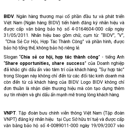
BIDV
. Ngân hàng thương mại cổ phần đầu tư và phát triển
Việt Nam (Ngân hàng BIDV) tiến hành đăng ký nhãn hiệu và
được cấp văn bằng bảo hộ số 4-0164604-000 cấp ngày
31/05/2011. Nhãn hiệu bao gồm chữ, cụm từ: “BIDV”, “V”,
“Chia Sẻ Cơ Hội, Hợp Tác Thành Công” và phần hình, được
bảo hộ tổng thể, không bảo hộ riêng lẻ.
Slogan “
Chia sẻ cơ hội, hợp tác thành công
” - tiếng Anh
“
Share opportunities, share success
” của Doanh nghiệp
đã khắc ghi dấu ấn vào tâm trí của khách hàng. “Sự hợp tác”
trong Slogan này không chỉ đến từ các đối tác kinh doanh mà
còn đến từ cả khách hàng của BIDV. Logo BIDV không chỉ
đơn thuần là nhận diện thương hiệu mà còn tạo dựng thêm
sự tín nhiệm và ghi dấu ấn mạnh mẽ trong lòng khách hàng.
VNPT
. Tập đoàn bưu chính viễn thông Việt Nam (Tập đoàn
VNPT) đăng ký nhãn hiệu tại Cục Sở hữu trí tuệ và được cấp
văn bằng bảo hộ số 4-0089011-000 ngày 19/09/2007 vào