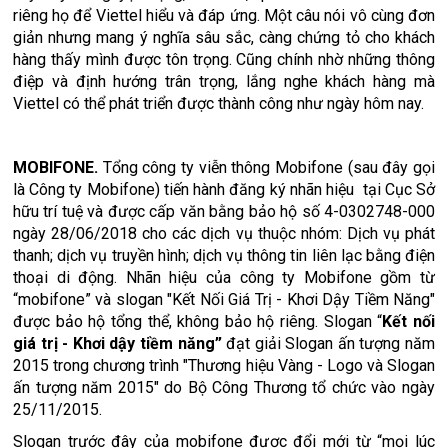
riêng họ để Viettel hiểu và đáp ứng. Một câu nói vô cùng đơn
giản nhưng mang ý nghĩa sâu sắc, càng chứng tỏ cho khách
hàng thấy mình được tôn trọng. Cũng chính nhờ những thông
điệp và định hướng trân trọng, lắng nghe khách hàng mà
Viettel có thể phát triển được thành công như ngày hôm nay.
MOBIFONE.
Tổng công ty viễn thông Mobifone (sau đây gọi
là Công ty Mobifone) tiến hành đăng ký nhãn hiệu tại Cục Sở
hữu trí tuệ và được cấp văn bằng bảo hộ số 4-0302748-000
ngày 28/06/2018 cho các dịch vụ thuộc nhóm: Dịch vụ phát
thanh; dịch vụ truyền hình; dịch vụ thông tin liên lạc bằng điện
thoại di động. Nhãn hiệu của công ty Mobifone gồm từ
“mobifone” và slogan "Kết Nối Giá Trị - Khơi Dậy Tiềm Năng"
được bảo hộ tổng thể, không bảo hộ riêng. Slogan “
Kết nối
giá trị - Khơi dậy tiềm năng”
đạt giải Slogan ấn tượng năm
2015 trong chương trình "Thương hiệu Vàng - Logo và Slogan
ấn tượng năm 2015" do Bộ Công Thương tổ chức vào ngày
25/11/2015.
Slogan trước đây của mobifone được đổi mới từ “mọi lúc