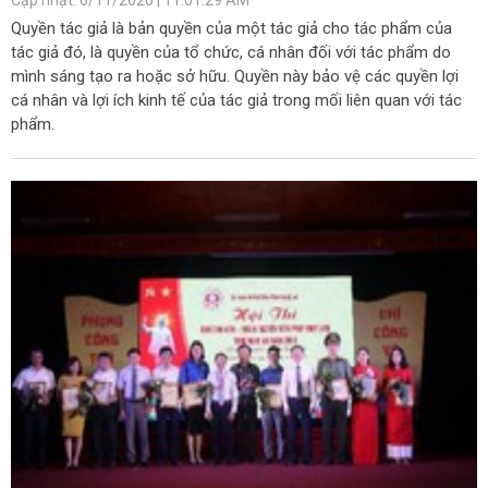
Cập nhật: 6/11/2020 | 11:01:29 AM
Quyền tác giả là bản quyền của một tác giả cho tác phẩm của
tác giả đó, là quyền của tổ chức, cá nhân đối với tác phẩm do
mình sáng tạo ra hoặc sở hữu. Quyền này bảo vệ các quyền lợi
cá nhân và lợi ích kinh tế của tác giả trong mối liên quan với tác
phẩm.