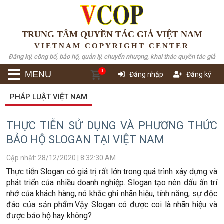
TRUNG TÂM QUYỀN TÁC GIẢ VIỆT NAM
VIETNAM COPYRIGHT CENTER
Đăng ký, công bố, bảo hộ, quản lý, chuyển nhượng, khai thác quyền tác giả
0
MENU
Đăng nhập
Đăng ký
PHÁP LUẬT VIỆT NAM
THỰC TIỄN SỬ DỤNG VÀ PHƯƠNG THỨC
BẢO HỘ SLOGAN TẠI VIỆT NAM
Cập nhật: 28/12/2020 | 8:32:30 AM
Thực tiễn Slogan có giá trị rất lớn trong quá trình xây dựng và
phát triển của nhiều doanh nghiệp. Slogan tạo nên dấu ấn trí
nhớ của khách hàng, nó khắc ghi nhãn hiệu, tính năng, sự độc
đáo của sản phẩm.Vậy Slogan có được coi là nhãn hiệu và
được bảo hộ hay không?