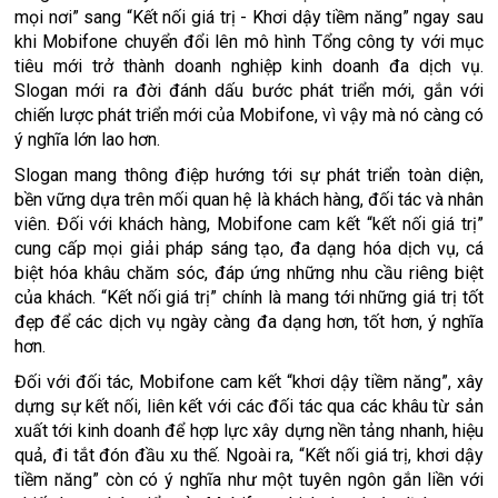
mọi nơi” sang “Kết nối giá trị - Khơi dậy tiềm năng” ngay sau
khi Mobifone chuyển đổi lên mô hình Tổng công ty với mục
tiêu mới trở thành doanh nghiệp kinh doanh đa dịch vụ.
Slogan mới ra đời đánh dấu bước phát triển mới, gắn với
chiến lược phát triển mới của Mobifone, vì vậy mà nó càng có
ý nghĩa lớn lao hơn.
Slogan mang thông điệp hướng tới sự phát triển toàn diện,
bền vững dựa trên mối quan hệ là khách hàng, đối tác và nhân
viên. Đối với khách hàng, Mobifone cam kết “kết nối giá trị”
cung cấp mọi giải pháp sáng tạo, đa dạng hóa dịch vụ, cá
biệt hóa khâu chăm sóc, đáp ứng những nhu cầu riêng biệt
của khách. “Kết nối giá trị” chính là mang tới những giá trị tốt
đẹp để các dịch vụ ngày càng đa dạng hơn, tốt hơn, ý nghĩa
hơn.
Đối với đối tác, Mobifone cam kết “khơi dậy tiềm năng”, xây
dựng sự kết nối, liên kết với các đối tác qua các khâu từ sản
xuất tới kinh doanh để hợp lực xây dựng nền tảng nhanh, hiệu
quả, đi tắt đón đầu xu thế. Ngoài ra, “Kết nối giá trị, khơi dậy
tiềm năng” còn có ý nghĩa như một tuyên ngôn gắn liền với