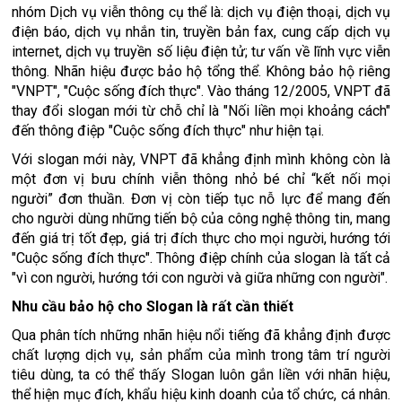
nhóm Dịch vụ viễn thông cụ thể là: dịch vụ điện thoại, dịch vụ
điện báo, dịch vụ nhắn tin, truyền bản fax, cung cấp dịch vụ
internet, dịch vụ truyền số liệu điện tử; tư vấn về lĩnh vực viễn
thông. Nhãn hiệu được bảo hộ tổng thể. Không bảo hộ riêng
"VNPT", "Cuộc sống đích thực". Vào tháng 12/2005, VNPT đã
thay đổi slogan mới từ chỗ chỉ là "Nối liền mọi khoảng cách"
đến thông điệp "Cuộc sống đích thực" như hiện tại.
Với slogan mới này, VNPT đã khẳng định mình không còn là
một đơn vị bưu chính viễn thông nhỏ bé chỉ “kết nối mọi
người” đơn thuần. Đơn vị còn tiếp tục nỗ lực để mang đến
cho người dùng những tiến bộ của công nghệ thông tin, mang
đến giá trị tốt đẹp, giá trị đích thực cho mọi người, hướng tới
"Cuộc sống đích thực". Thông điệp chính của slogan là tất cả
"vì con người, hướng tới con người và giữa những con người".
Nhu cầu bảo hộ cho Slogan là rất cần thiết
Qua phân tích những nhãn hiệu nổi tiếng đã khẳng định được
chất lượng dịch vụ, sản phẩm của mình trong tâm trí người
tiêu dùng, ta có thể thấy Slogan luôn gắn liền với nhãn hiệu,
thể hiện mục đích, khẩu hiệu kinh doanh của tổ chức, cá nhân.