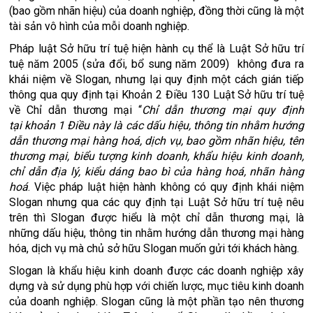
(bao gồm nhãn hiệu) của doanh nghiệp, đồng thời cũng là một
tài sản vô hình của mỗi doanh nghiệp.
Pháp luật Sở hữu trí tuệ hiện hành cụ thể là Luật Sở hữu trí
tuệ năm 2005 (sửa đổi, bổ sung năm 2009) không đưa ra
khái niệm về Slogan, nhưng lại quy định một cách gián tiếp
thông qua quy định tại Khoản 2 Điều 130 Luật Sở hữu trí tuệ
về Chỉ dẫn thương mại “
Chỉ dẫn thương mại quy định
tại
khoản
1
Điều
này là các dấu hiệu, thông tin nhằm hướng
dẫn thương mại hàng hoá, dịch vụ, bao gồm nhãn hiệu, tên
thương mại, biểu tượng kinh doanh, khẩu hiệu kinh doanh,
chỉ dẫn địa lý, kiểu dáng bao bì của hàng hoá, nhãn hàng
hoá
. Việc pháp luật hiện hành không có quy định khái niệm
Slogan nhưng qua các quy định tại Luật Sở hữu trí tuệ nêu
trên thì Slogan được hiểu là một chỉ dẫn thương mại, là
những dấu hiệu, thông tin nhằm hướng dẫn thương mại hàng
hóa, dịch vụ mà chủ sở hữu Slogan muốn gửi tới khách hàng.
Slogan là khẩu hiệu kinh doanh được các doanh nghiệp xây
dựng và sử dụng phù hợp với chiến lược, mục tiêu kinh doanh
của doanh nghiệp. Slogan cũng là một phần tạo nên thương