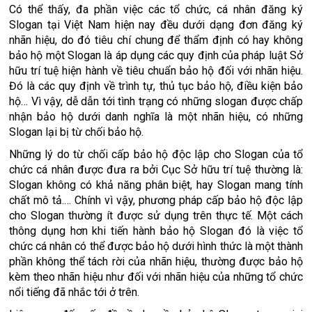
Có thể thấy, đa phần việc các tổ chức, cá nhân đăng ký
Slogan tại Việt Nam hiện nay đều dưới dạng đơn đăng ký
nhãn hiệu, do đó tiêu chí chung để thẩm định có hay không
bảo hộ một Slogan là áp dụng các quy định của pháp luật Sở
hữu trí tuệ hiện hành về tiêu chuẩn bảo hộ đối với nhãn hiệu.
Đó là các quy định về trình tự, thủ tục bảo hộ, điều kiện bảo
hộ… Vì vậy, dễ dẫn tới tình trạng có những slogan được chấp
nhận bảo hộ dưới danh nghĩa là một nhãn hiệu, có những
Slogan lại bị từ chối bảo hộ.
Những lý do từ chối cấp bảo hộ độc lập cho Slogan của tổ
chức cá nhân được đưa ra bởi Cục Sở hữu trí tuệ thường là:
Slogan không có khả năng phân biệt, hay Slogan mang tính
chất mô tả.… Chính vì vậy, phương pháp cấp bảo hộ độc lập
cho Slogan thường ít được sử dụng trên thực tế. Một cách
thông dụng hơn khi tiến hành bảo hộ Slogan đó là việc tổ
chức cá nhân có thể được bảo hộ dưới hình thức là một thành
phần không thể tách rời của nhãn hiệu, thường được bảo hộ
kèm theo nhãn hiệu như đối với nhãn hiệu của những tổ chức
nổi tiếng đã nhắc tới ở trên.