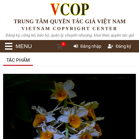
TRUNG TÂM QUYỀN TÁC GIẢ VIỆT NAM
VIETNAM COPYRIGHT CENTER
Đăng ký, công bố, bảo hộ, quản lý, chuyển nhượng, khai thác quyền tác giả
0
MENU
Đăng nhập
Đăng ký
TÁC PHẨM