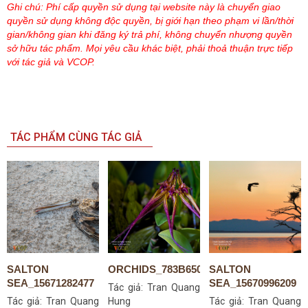
Ghi chú: Phí cấp quyền sử dụng tại website này là chuyển giao
quyền sử dụng không độc quyền, bị giới hạn theo phạm vi lần/thời
gian/không gian khi đăng ký trả phí, không chuyển nhượng quyền
sở hữu tác phẩm. Mọi yêu cầu khác biệt, phải thoả thuận trực tiếp
với tác giả và VCOP.
TÁC PHẨM CÙNG TÁC GIẢ
SALTON
ORCHIDS_783B6507S
SALTON
SEA_15671282477
SEA_15670996209
Tác giả:
Tran Quang
Tác giả:
Tran Quang
Hung
Tác giả:
Tran Quang