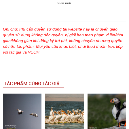
viên mới.
Ghi chú: Phí cấp quyền sử dụng tại website này là chuyển giao
quyền sử dụng không độc quyền, bị giới hạn theo phạm vi lần/thời
gian/không gian khi đăng ký trả phí, không chuyển nhượng quyền
sở hữu tác phẩm. Mọi yêu cầu khác biệt, phải thoả thuận trực tiếp
với tác giả và VCOP.
TÁC PHẨM CÙNG TÁC GIẢ