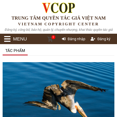
TRUNG TÂM QUYỀN TÁC GIẢ VIỆT NAM
VIETNAM COPYRIGHT CENTER
Đăng ký, công bố, bảo hộ, quản lý, chuyển nhượng, khai thác quyền tác giả
0
MENU
Đăng nhập
Đăng ký
TÁC PHẨM