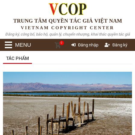
TRUNG TÂM QUYỀN TÁC GIẢ VIỆT NAM
VIETNAM COPYRIGHT CENTER
Đăng ký, công bố, bảo hộ, quản lý, chuyển nhượng, khai thác quyền tác giả
0
MENU
Đăng nhập
Đăng ký
TÁC PHẨM