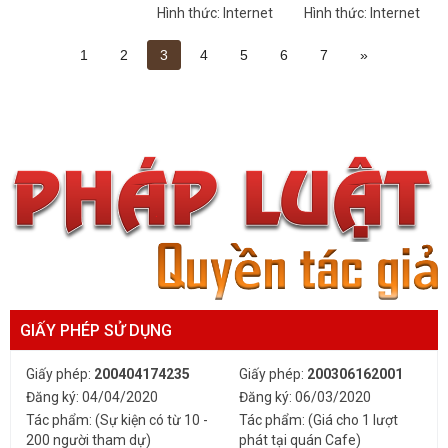
Hình thức: Internet
Hình thức: Internet
1
2
3
4
5
6
7
»
GIẤY PHÉP SỬ DỤNG
Giấy phép:
200404174235
Giấy phép:
200306162001
Đăng ký: 04/04/2020
Đăng ký: 06/03/2020
Tác phẩm: (Sự kiện có từ 10 -
Tác phẩm: (Giá cho 1 lượt
200 người tham dự)
phát tại quán Cafe)