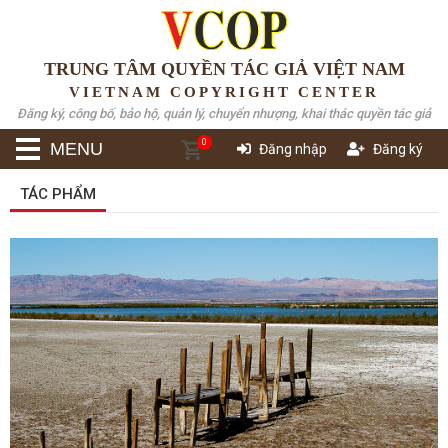
TRUNG TÂM QUYỀN TÁC GIẢ VIỆT NAM
VIETNAM COPYRIGHT CENTER
Đăng ký, công bố, bảo hộ, quản lý, chuyển nhượng, khai thác quyền tác giả
0
MENU
Đăng nhập
Đăng ký
TÁC PHẨM