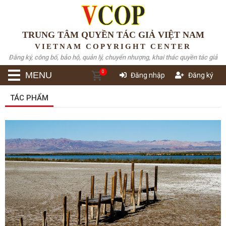
TRUNG TÂM QUYỀN TÁC GIẢ VIỆT NAM
VIETNAM COPYRIGHT CENTER
Đăng ký, công bố, bảo hộ, quản lý, chuyển nhượng, khai thác quyền tác giả
0
MENU
Đăng nhập
Đăng ký
TÁC PHẨM